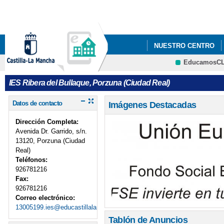
Pa
co
pri
NUESTRO CENTRO
EducamosC
IES Ribera del Bullaque, Porzuna (Ciudad Real)
Datos de contacto
Imágenes Destacadas
Dirección Completa:
Avenida Dr. Garrido, s/n.
13120, Porzuna (Ciudad
Real)
Teléfonos:
926781216
Fax:
926781216
Correo electrónico:
13005199.ies@educastillalamancha.es
Tablón de Anuncios