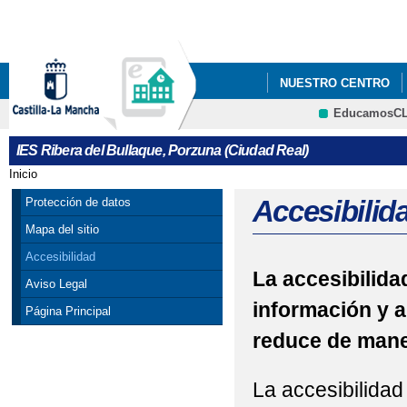
Pa
co
pri
NUESTRO CENTRO
EducamosC
IES Ribera del Bullaque, Porzuna (Ciudad Real)
Inicio
Se encuentra usted aquí
Accesibilid
Protección de datos
Mapa del sitio
Accesibilidad
La accesibilidad
Aviso Legal
información y a
Página Principal
reduce de maner
La accesibilidad 