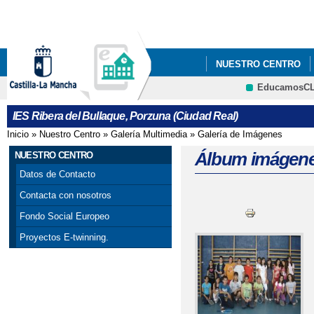
Pa
co
pri
NUESTRO CENTRO
EducamosC
IES Ribera del Bullaque, Porzuna (Ciudad Real)
Inicio
»
Nuestro Centro
»
Galería Multimedia
»
Galería de Imágenes
Se encuentra usted aquí
Álbum imágene
NUESTRO CENTRO
Datos de Contacto
Contacta con nosotros
Fondo Social Europeo
Proyectos E-twinning.